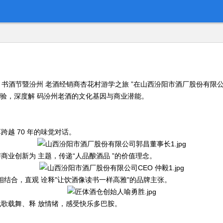
把酒酹滔》书酒节暨汾州 老酒经销商杏花村游学之旅 ”在山西汾阳市酒厂股份有
体验，深度解 码汾州老酒的文化基因与商业潜能。
跨越 70 年的味觉对话。
业创新为 主题，传递“人品酿酒品 ”的价值理念。
相结合，直观 诠释"让饮酒像读书一样高雅"的品牌主张。
歌载舞、释 放情绪，感受快乐多巴胺。