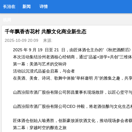
长治在
新闻
详情
线网
千年飘香杏花村 共酿文化商业新生态
2025-10-09 20:09
来源:
2025 年 9 月 19 日至 21 日，由匠体酒仓主办的“《秋
本次活动集结汾州老酒核心经销商，通过"品鉴+游学+共创"三维
第一幕：美酒与艺术的交响诗
活动以沉浸式品鉴会启幕，与会者
在美酒、美食、诗词、歌舞中体验"举杯邀明 月"的雅集之趣，共享
山西汾阳市酒厂股份有限公司郭昌董事长现场致辞，以匠心坚守与商
山西汾阳市酒厂股份有限公司CEO 仲毅，将老酒佳酿与文化生态
匠体酒仓创始人喻勇胜，创新豪放派饮酒文化，推动现场参会者载
第二幕：穿越时空的酿造之旅