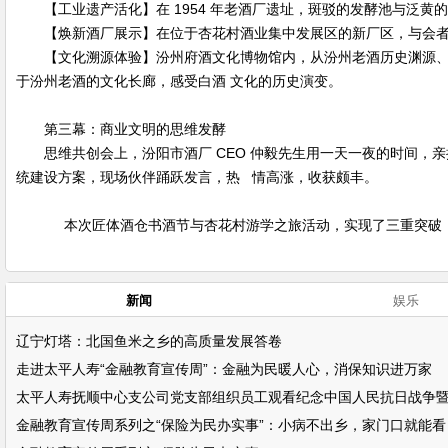
【工业遗产活化】在 1954 年老酒厂遗址，斑驳的发酵池与泛黄
【焕新酒厂展示】在位于杏花村酒业集中发展区的新厂区，与会者用
【文化溯源体验】汾州府酒文化博物馆内，从汾州老酒历史渊源、
于汾州老酒的文化长廊，感受白酒 文化的历史演变。
第三幕：商业文明的思维发酵
思维共创会上，汾阳市酒厂 CEO 仲毅先生用一天一夜的时间，亲
统建设方案，现场伙伴踊跃发言，热 情高涨，收获颇丰。
本次匠体酒仓书酒节与杏花村游学之旅活动，实现了三重突破：把
新闻
娱乐
辽宁灯塔：北国鱼米之乡的高质量发展答卷
走进太平人寿“金融教育宣传周”：金融为民暖人心，消保知识进万家
太平人寿抚顺中心支公司党支部组织员工观看纪念中国人民抗日战争
金融教育宣传周系列之“保险为民办实事”：小病不出乡，家门口就能看