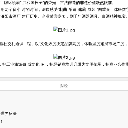
的工牌诉说着" 共和国长子"的荣光，古法酿造的非遗价值跃然眼前。
两个多小 时的时间，深度感受“制曲-酿造-储藏-成装 ”四重奏，体验
汾阳市酒厂 建厂历史、企业荣誉嘉奖，到千年酒器酒具、白酒精神瑰宝
授社交礼道课 程，以“文化浓度决定品牌高度，体验温度拓展市场广度，合
工业旅游做 成文化 IP ，把经销商培训升维为文明传承，把商业合作
财经
暨世界反法
！